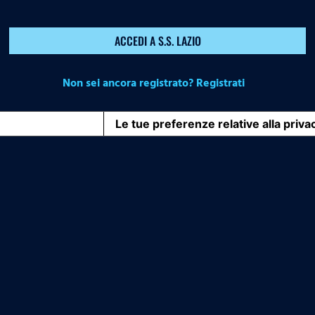
ACCEDI A S.S. LAZIO
Non sei ancora registrato? Registrati
iva sulla raccolta
Le tue preferenze relative alla priva