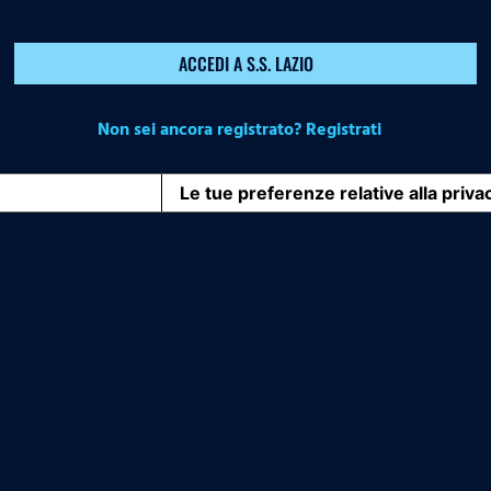
ACCEDI A S.S. LAZIO
Non sei ancora registrato? Registrati
iva sulla raccolta
Le tue preferenze relative alla priva