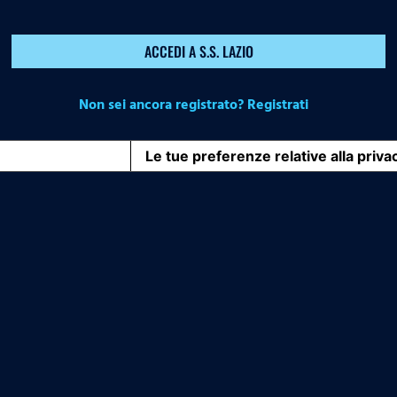
ACCEDI A S.S. LAZIO
Non sei ancora registrato? Registrati
iva sulla raccolta
Le tue preferenze relative alla priva