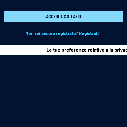
ACCEDI A S.S. LAZIO
Non sei ancora registrato? Registrati
iva sulla raccolta
Le tue preferenze relative alla priva