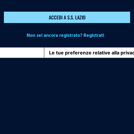
ACCEDI A S.S. LAZIO
Non sei ancora registrato? Registrati
iva sulla raccolta
Le tue preferenze relative alla priva