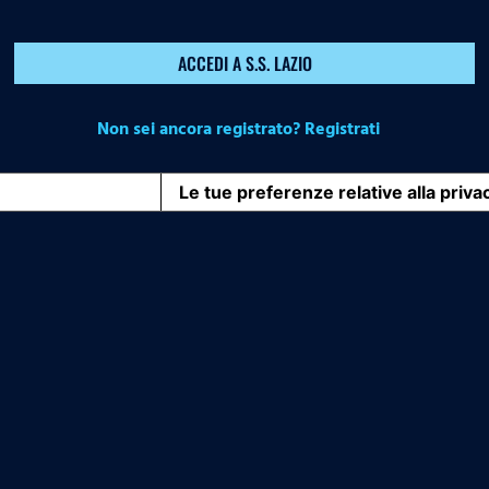
ACCEDI A S.S. LAZIO
Non sei ancora registrato? Registrati
iva sulla raccolta
Le tue preferenze relative alla priva