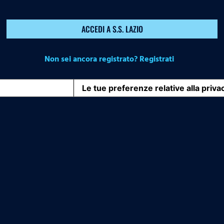
ACCEDI A S.S. LAZIO
Non sei ancora registrato? Registrati
iva sulla raccolta
Le tue preferenze relative alla priva