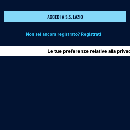
ACCEDI A S.S. LAZIO
Non sei ancora registrato? Registrati
iva sulla raccolta
Le tue preferenze relative alla priva