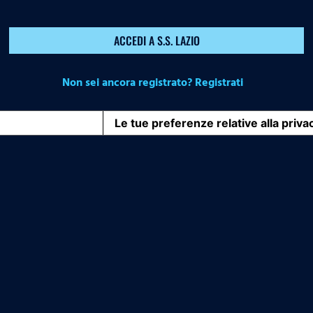
ACCEDI A S.S. LAZIO
Non sei ancora registrato? Registrati
iva sulla raccolta
Le tue preferenze relative alla priva