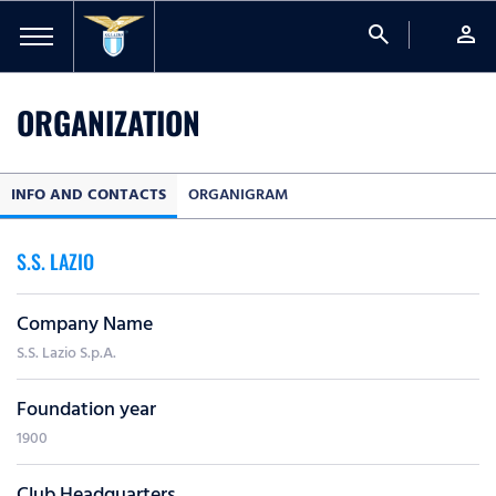
search
person
ORGANIZATION
INFO AND CONTACTS
ORGANIGRAM
S.S. LAZIO
Company Name
S.S. Lazio S.p.A.
Foundation year
1900
Club Headquarters