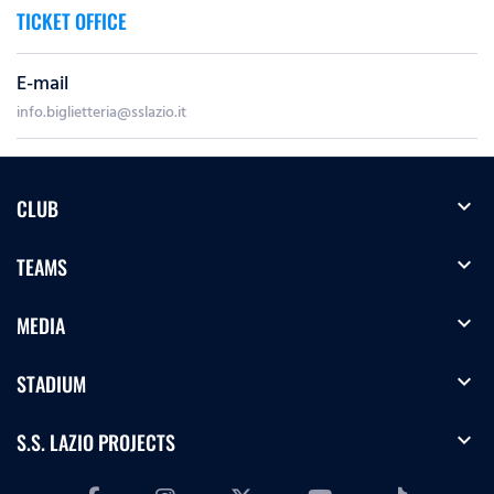
TICKET OFFICE
E-mail
info.biglietteria@sslazio.it
expand_more
CLUB
expand_more
TEAMS
expand_more
MEDIA
expand_more
STADIUM
expand_more
S.S. LAZIO PROJECTS