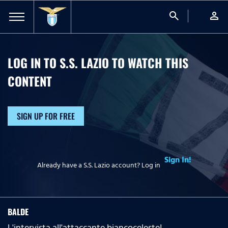
search
person
LOG IN TO S.S. LAZIO TO WATCH
THIS
CONTENT
SIGN UP FOR FREE
Sign In!
Already have a S.S. Lazio account? Log in
BALDE
L'intervista all'attaccante biancoceleste!