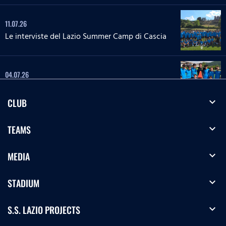
11.07.26
Le interviste del Lazio Summer Camp di Cascia
04.07.26
Le interviste del Lazio Summer Camp di Rieti
expand_more
CLUB
28.06.26
expand_more
TEAMS
Le interviste del Lazio Summer Camp del 'Green
Club'
expand_more
MEDIA
27.06.26
'La Lepre e la tartaruga' - La squadra Speciale
expand_more
STADIUM
biancoceleste
expand_more
S.S. LAZIO PROJECTS