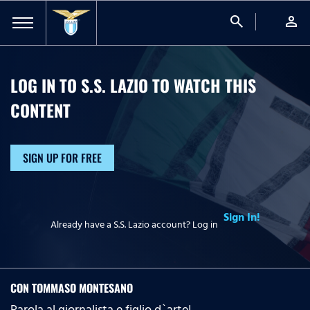
search
person
LOG IN TO S.S. LAZIO TO WATCH
THIS
CONTENT
SIGN UP FOR FREE
Sign In!
Already have a S.S. Lazio account? Log in
CON TOMMASO MONTESANO
Parola al giornalista e figlio d`arte!