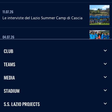
11.07.26
Le interviste del Lazio Summer Camp di Cascia
04.07.26
Le interviste del Lazio Summer Camp di Rieti
expand_more
CLUB
28.06.26
expand_more
TEAMS
Le interviste del Lazio Summer Camp del 'Green
Club'
expand_more
MEDIA
27.06.26
'La Lepre e la tartaruga' - La squadra Speciale
expand_more
STADIUM
biancoceleste
expand_more
S.S. LAZIO PROJECTS