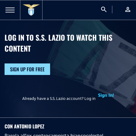
search
person
LOG IN TO S.S. LAZIO TO WATCH
THIS
CONTENT
SIGN UP FOR FREE
Sign In!
Already have a S.S. Lazio account? Log in
CON ANTONIO LOPEZ
Parola all'ex centrocampista biancoceleste!