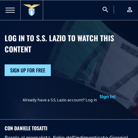
search
person
LOG IN TO S.S. LAZIO TO WATCH
THIS
CONTENT
SIGN UP FOR FREE
Sign In!
Already have a S.S. Lazio account? Log in
CON DANIELE TOSATTI
Parola al giornalista, figlio dell'indimenticato Giorgio!