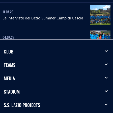
11.07.26
Le interviste del Lazio Summer Camp di Cascia
04.07.26
Le interviste del Lazio Summer Camp di Rieti
expand_more
CLUB
28.06.26
expand_more
TEAMS
Le interviste del Lazio Summer Camp del 'Green
Club'
expand_more
MEDIA
27.06.26
'La Lepre e la tartaruga' - La squadra Speciale
expand_more
STADIUM
biancoceleste
expand_more
S.S. LAZIO PROJECTS