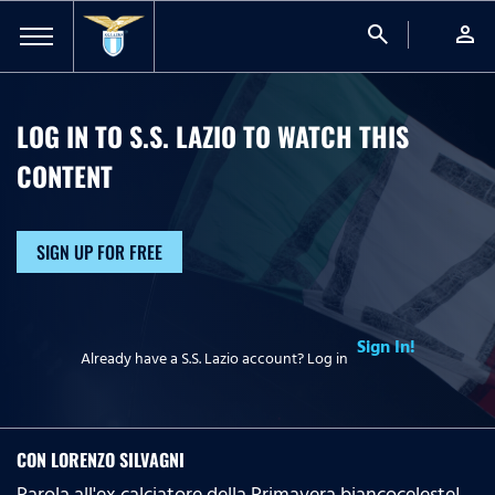
search
person
LOG IN TO S.S. LAZIO TO WATCH
THIS
CONTENT
SIGN UP FOR FREE
Sign In!
Already have a S.S. Lazio account? Log in
CON LORENZO SILVAGNI
Parola all'ex calciatore della Primavera biancoceleste!