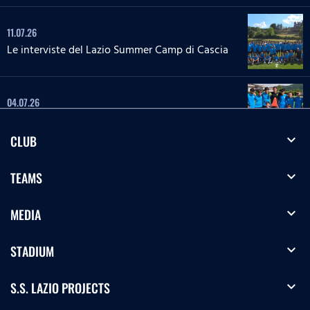
11.07.26
Le interviste del Lazio Summer Camp di Cascia
04.07.26
Le interviste del Lazio Summer Camp di Rieti
expand_more
CLUB
28.06.26
expand_more
TEAMS
Le interviste del Lazio Summer Camp del 'Green
Club'
expand_more
MEDIA
27.06.26
'La Lepre e la tartaruga' - La squadra Speciale
expand_more
STADIUM
biancoceleste
expand_more
S.S. LAZIO PROJECTS