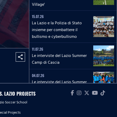
Village'
15.07.26
La Lazio e la Polizia di Stato
insieme per combattere il
bullismo e cyberbullismo
11.07.26
Le interviste del Lazio Summer
share
Camp di Cascia
04.07.26
Le interviste del Lazio Summer
Camp di Rieti
.S. LAZIO PROJECTS
28.06.26
zio Soccer School
Le interviste del Lazio Summer
ecial Projects
Camp del 'Green Club'