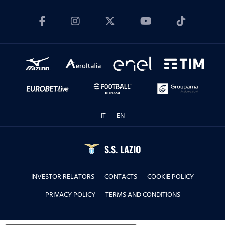
16.11.23
Con Simonetta Valle
20.10.23
Con la Dott.ssa Sara Biondi
01.09.23
IT
EN
Con Arturo Mariani
S.S. LAZIO
23.06.23
INVESTOR RELATORS
CONTACTS
COOKIE POLICY
Con Roberto De Cosmi
PRIVACY POLICY
TERMS AND CONDITIONS
31.05.23