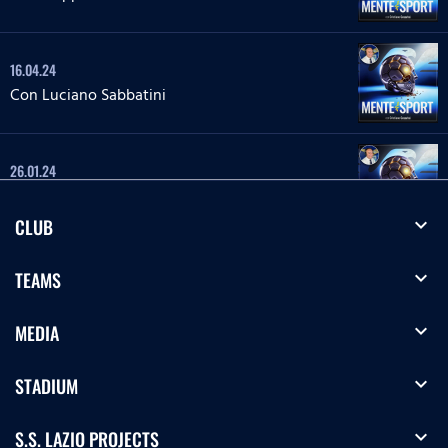
16.04.24
Con Luciano Sabbatini
26.01.24
Con la Dr.ssa Giorgia Tanturli
expand_more
CLUB
20.12.23
expand_more
TEAMS
Con Luca Sighinolfi
expand_more
MEDIA
15.12.23
expand_more
STADIUM
Con Riccardo Budoni
expand_more
S.S. LAZIO PROJECTS