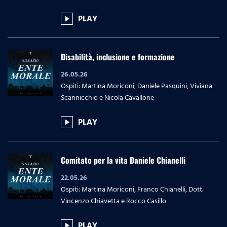
PLAY
play_arrow
Disabilità, inclusione e formazione
26.05.26
Ospiti: Martina Moriconi, Daniele Pasquini, Viviana
Scannicchio e Nicola Cavallone
PLAY
play_arrow
Comitato per la vita Daniele Chianelli
22.05.26
Ospiti: Martina Moriconi, Franco Chianelli, Dott.
Vincenzo Chiavetta e Rocco Casillo
PLAY
play_arrow