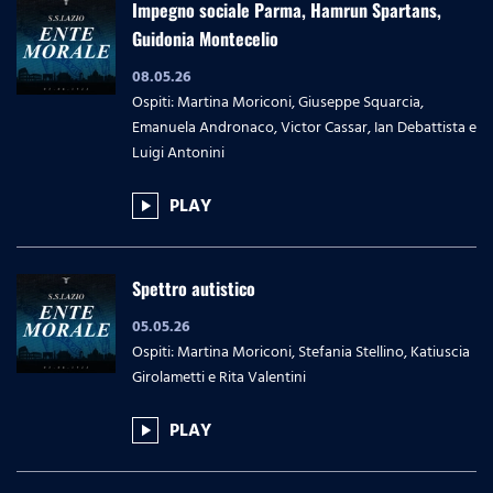
Impegno sociale Parma, Hamrun Spartans,
Guidonia Montecelio
08.05.26
Ospiti: Martina Moriconi, Giuseppe Squarcia,
Emanuela Andronaco, Victor Cassar, Ian Debattista e
Luigi Antonini
PLAY
play_arrow
Spettro autistico
05.05.26
Ospiti: Martina Moriconi, Stefania Stellino, Katiuscia
Girolametti e Rita Valentini
PLAY
play_arrow