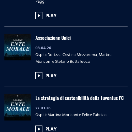
Paggi
PLAY
play_arrow
Associazione Unici
03.04.26
Ospiti: Dott.ssa Cristina Mezzaroma, Martina
Moriconi e Stefano Buttafuoco
PLAY
play_arrow
La strategia di sostenibilità della Juventus FC
27.03.26
Ospiti: Martina Moriconi e Felice Fabrizio
PLAY
play_arrow