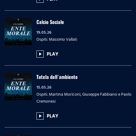
Calcio Sociale
19.05.26
Ospiti: Massimo Vallati
PLAY
play_arrow
Tutela dell`ambiente
15.05.26
Ospiti: Martina Moriconi, Giuseppe Fabbiano e Paolo
Cremonesi
PLAY
play_arrow