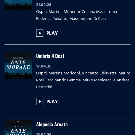
21.04.26
Ospiti: Martina Moriconi, Cristina Mezzaroma,
Federica Puliafito, Massimiliano Di Cuia
PLAY
play_arrow
Umbria 4 Deaf
17.04.26
Ospiti: Martina Moriconi, Vincenzo Chiavetta, Mauro
Rosi, Ferdinando Gemma, Mirko Menicacci e Andrea
Battistini
PLAY
play_arrow
Alopecia Areata
15.04.26