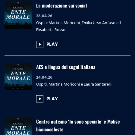
La moderazione sui social
28.04.26
Ospiti: Martina Moriconi, Emilia Urso Anfuso ed
Elisabetta Rosso
PLAY
play_arrow
AES e lingua dei segni italiana
24.04.26
Ospiti: Martina Moriconi e Laura Santarelli
PLAY
play_arrow
Centro autismo ‘Io sono speciale’ e Molise
biancoceleste