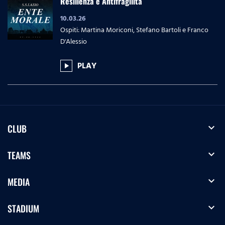
Resilienza e Antifragilità
10.03.26
Ospiti: Martina Moriconi, Stefano Bartoli e Franco
D'Alessio
PLAY
play_arrow
expand_more
CLUB
expand_more
TEAMS
expand_more
MEDIA
expand_more
STADIUM