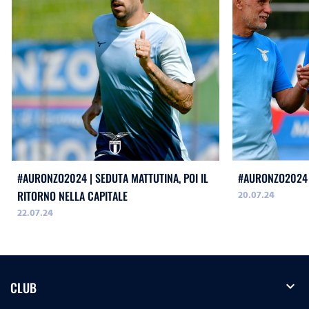
#AURONZO2024 | SEDUTA MATTUTINA, POI IL
#AURONZO2024 
20.07.24
RITORNO NELLA CAPITALE
22.07.24
expand_more
CLUB