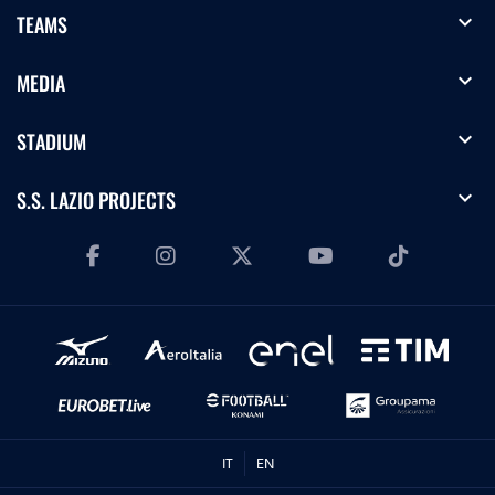
expand_more
TEAMS
expand_more
MEDIA
expand_more
STADIUM
expand_more
S.S. LAZIO PROJECTS
IT
EN