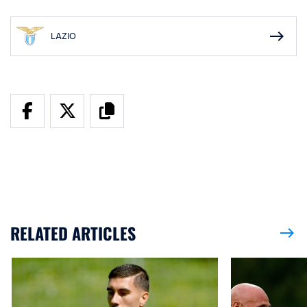
east
LAZIO
RELATED ARTICLES
east