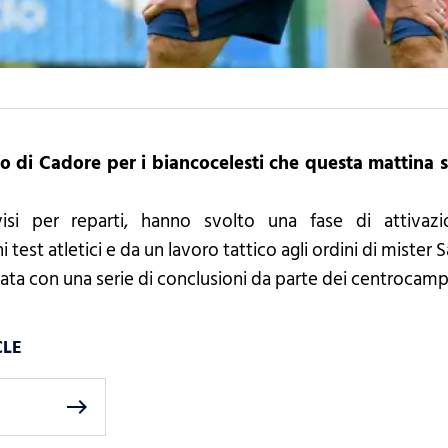
 di Cadore per i biancocelesti che questa mattina s
.
ivisi per reparti, hanno svolto una fase di attivaz
est atletici e da un lavoro tattico agli ordini di mister Sa
nata con una serie di conclusioni da parte dei centrocampi
CLE
east