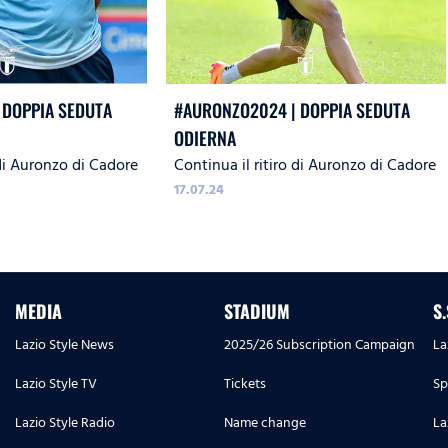
 DOPPIA SEDUTA
#AURONZO2024 | DOPPIA SEDUTA
ODIERNA
 di Auronzo di Cadore
Continua il ritiro di Auronzo di Cadore
17.07.24
MEDIA
STADIUM
S
Lazio Style News
2025/26 Subscription Campaign
La
Lazio Style TV
Tickets
Sp
Lazio Style Radio
Name change
La