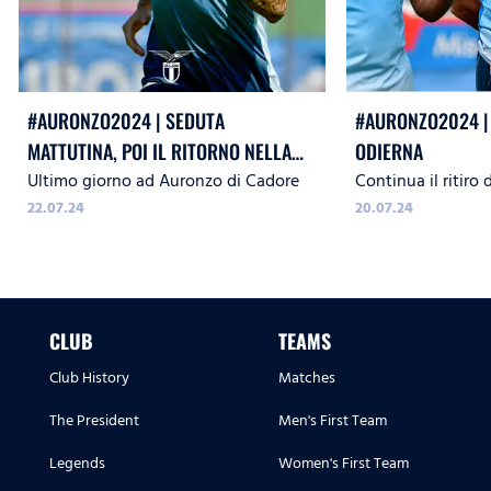
#AURONZO2024 | SEDUTA
#AURONZO2024 |
MATTUTINA, POI IL RITORNO NELLA
ODIERNA
Ultimo giorno ad Auronzo di Cadore
Continua il ritiro
CAPITALE
22.07.24
20.07.24
CLUB
TEAMS
Club History
Matches
The President
Men's First Team
Legends
Women's First Team