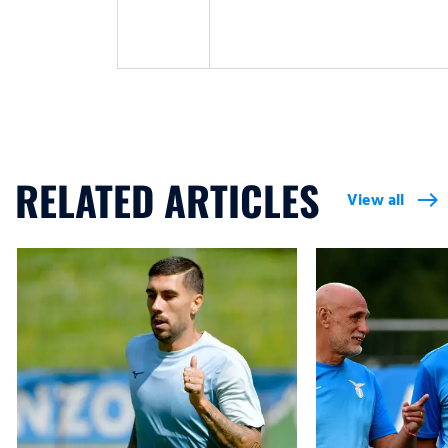
RELATED ARTICLES
View all
east