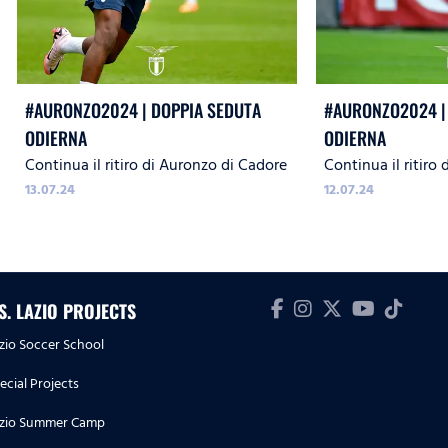
#AURONZO2024 | DOPPIA SEDUTA
#AURONZO2024 |
ODIERNA
ODIERNA
Continua il ritiro di Auronzo di Cadore
Continua il ritiro
13.07.24
12.07.24
.S. LAZIO PROJECTS
zio Soccer School
ecial Projects
zio Summer Camp