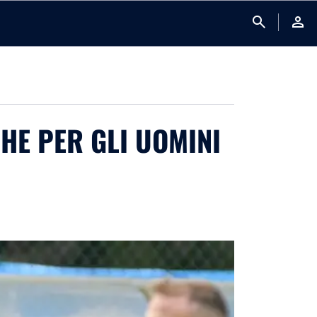
search
person
CHE PER GLI UOMINI