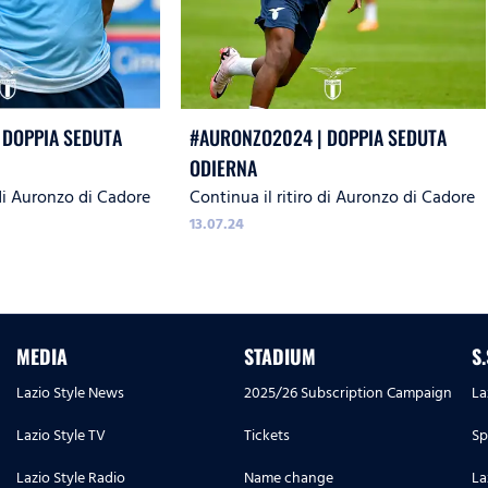
 DOPPIA SEDUTA
#AURONZO2024 | DOPPIA SEDUTA
ODIERNA
 di Auronzo di Cadore
Continua il ritiro di Auronzo di Cadore
13.07.24
MEDIA
STADIUM
S
Lazio Style News
2025/26 Subscription Campaign
La
Lazio Style TV
Tickets
Sp
Lazio Style Radio
Name change
La