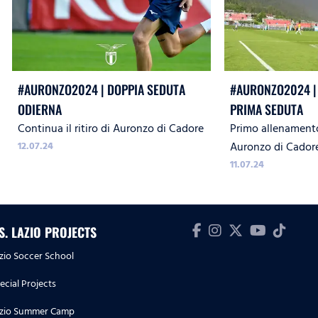
#AURONZO2024 | DOPPIA SEDUTA
#AURONZO2024 | 
ODIERNA
PRIMA SEDUTA
Continua il ritiro di Auronzo di Cadore
Primo allenamento 
12.07.24
Auronzo di Cador
11.07.24
.S. LAZIO PROJECTS
zio Soccer School
ecial Projects
zio Summer Camp