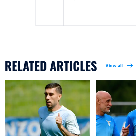
RELATED ARTICLES
View all
east