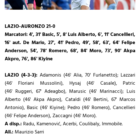
LAZIO-AURONZO 21-0
Marcatori: 4', 31' Basic, 5', 8' Luis Alberto, 6', 11' Cancellieri,
16' aut. De Mario, 27', 41' Pedro, 49', 58', 63', 64' Felipe
Anderson, 54', 78' Romero, 68', 84' Moro, 73', 90' Akpa
Akpro, 76', 86' Kiyine
LAZIO (4-3-3):
Adamonis (46' Alia, 70' Furlanetto); Lazzari
(46' Floriani Mussolini), Hysaj (46' Casale), Patric
(46'
Ruggeri, 67' Adeagbo
), Marusic (46' Marinacci); Luis
Alberto (46' Akpa Akpro), Cataldi (46' Bertini, 67' Marcos
Antonio), Basic (46' Kiyine); Pedro (46' Romero), Cancellieri
(46' Felipe Anderson), Zaccagni (46' Moro).
A disp.:
Radu, Kamenović, Acerbi, Coulibaly, Immobile.
All.:
Maurizio Sarri