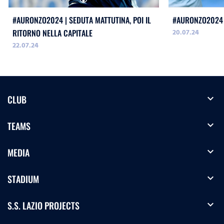
#AURONZO2024 | SEDUTA MATTUTINA, POI IL
#AURONZO2024 
20.07.24
RITORNO NELLA CAPITALE
22.07.24
expand_more
CLUB
expand_more
TEAMS
expand_more
MEDIA
expand_more
STADIUM
expand_more
S.S. LAZIO PROJECTS