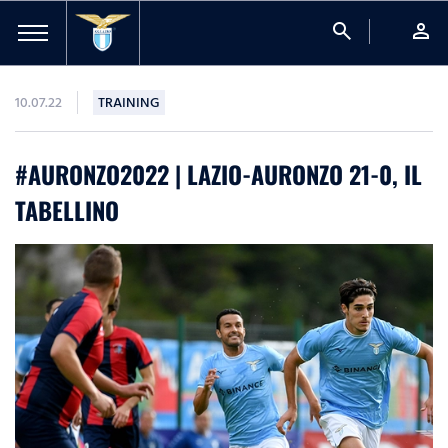
search
person
10.07.22
TRAINING
#AURONZO2022 | LAZIO-AURONZO 21-0, IL
TABELLINO