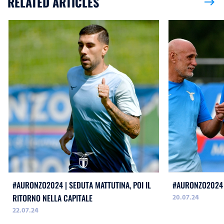
RELATED ARTICLES
east
#AURONZO2024 | SEDUTA MATTUTINA, POI IL
#AURONZO2024 
20.07.24
RITORNO NELLA CAPITALE
22.07.24