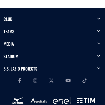
expand_more
CLUB
expand_more
TEAMS
expand_more
MEDIA
expand_more
STADIUM
expand_more
S.S. LAZIO PROJECTS