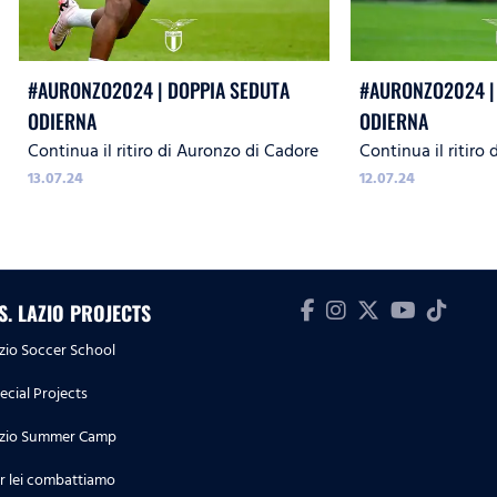
#AURONZO2024 | DOPPIA SEDUTA
#AURONZO2024 |
ODIERNA
ODIERNA
Continua il ritiro di Auronzo di Cadore
Continua il ritiro
13.07.24
12.07.24
.S. LAZIO PROJECTS
zio Soccer School
ecial Projects
zio Summer Camp
r lei combattiamo