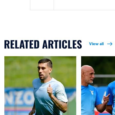
RELATED ARTICLES
View all
east