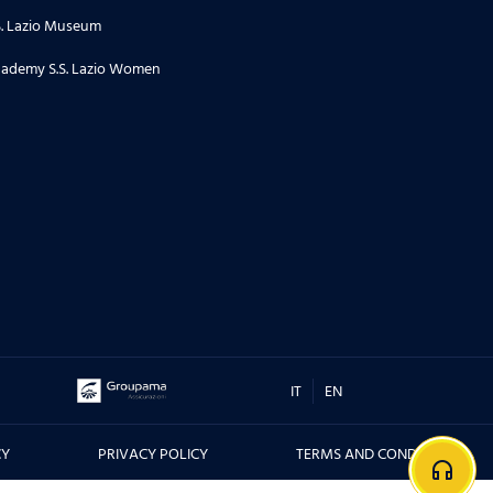
S. Lazio Museum
ademy S.S. Lazio Women
IT
EN
CY
PRIVACY POLICY
TERMS AND CONDITIONS
headphones