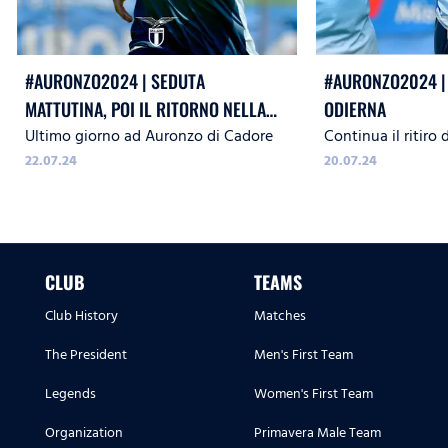
#AURONZO2024 | SEDUTA
#AURONZO2024 |
MATTUTINA, POI IL RITORNO NELLA
ODIERNA
Ultimo giorno ad Auronzo di Cadore
Continua il ritiro
CAPITALE
22.07.24
20.07.24
CLUB
TEAMS
Club History
Matches
The President
Men's First Team
Legends
Women's First Team
Organization
Primavera Male Team