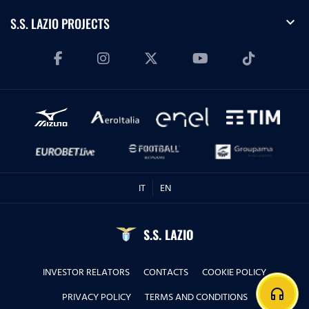
expand_more
S.S. LAZIO PROJECTS
IT
EN
S.S. LAZIO
INVESTOR RELATORS
CONTACTS
COOKIE POLICY
headphones
PRIVACY POLICY
TERMS AND CONDITIONS