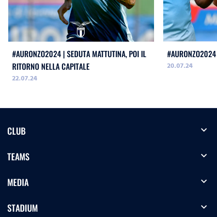
#AURONZO2024 | SEDUTA MATTUTINA, POI IL
#AURONZO2024 
20.07.24
RITORNO NELLA CAPITALE
22.07.24
expand_more
CLUB
expand_more
TEAMS
expand_more
MEDIA
expand_more
STADIUM