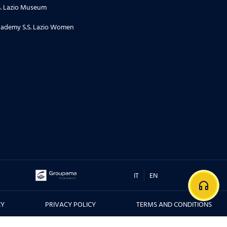
S. Lazio Museum
ademy S.S. Lazio Women
IT
EN
headphones
CY
PRIVACY POLICY
TERMS AND CONDITIONS