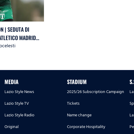
N | SEDUTA DI
 ATLETICO MADRID
ocelesti
MEDIA
STADIUM
S
Lazio Style News
2025/26 Subscription Campaign
La
Lazio Style TV
Tickets
Sp
Lazio Style Radio
Name change
La
Original
Corporate Hospitality
Pe