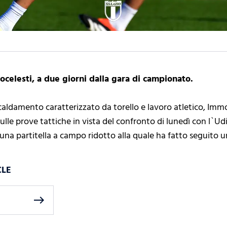
cocelesti, a due giorni dalla gara di campionato.
iscaldamento caratterizzato da torello e lavoro atletico, Im
lle prove tattiche in vista del confronto di lunedì con l`Ud
na partitella a campo ridotto alla quale ha fatto seguito un
CLE
east