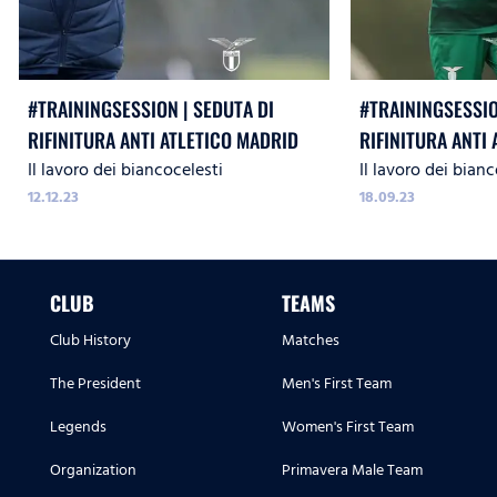
#TRAININGSESSION | SEDUTA DI
#TRAININGSESSIO
RIFINITURA ANTI ATLETICO MADRID
RIFINITURA ANTI
Il lavoro dei biancocelesti
Il lavoro dei bianc
PER LA LAZIO
12.12.23
18.09.23
CLUB
TEAMS
Club History
Matches
The President
Men's First Team
Legends
Women's First Team
Organization
Primavera Male Team