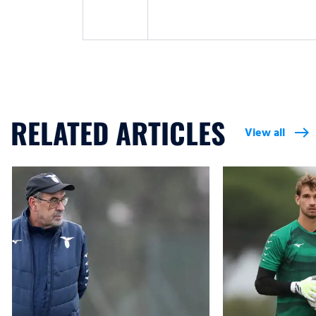
RELATED ARTICLES
View all
east