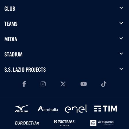
expand_more
CLUB
expand_more
TEAMS
expand_more
MEDIA
expand_more
STADIUM
expand_more
S.S. LAZIO PROJECTS