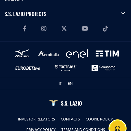
expand_more
S.S. LAZIO PROJECTS
IT
EN
S.S. LAZIO
INVESTOR RELATORS
CONTACTS
COOKIE POLICY
headphones
PRIVACY POLICY
TERMS AND CONDITIONS