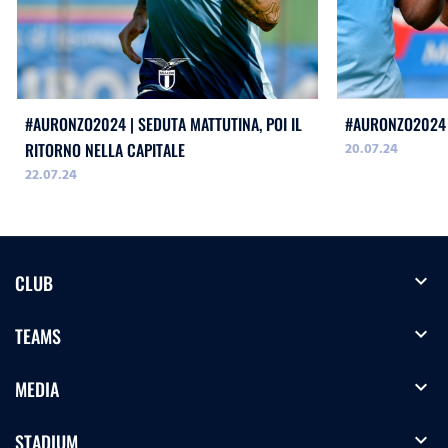
#AURONZO2024 | SEDUTA MATTUTINA, POI IL
#AURONZO2024 
20.07.24
RITORNO NELLA CAPITALE
22.07.24
expand_more
CLUB
expand_more
TEAMS
expand_more
MEDIA
expand_more
STADIUM