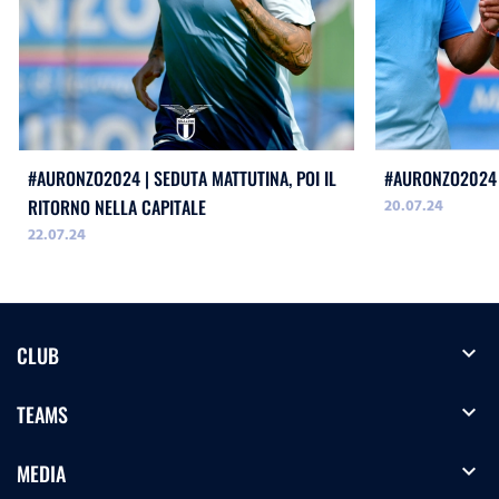
#AURONZO2024 | SEDUTA MATTUTINA, POI IL
#AURONZO2024 
20.07.24
RITORNO NELLA CAPITALE
22.07.24
expand_more
CLUB
expand_more
TEAMS
expand_more
MEDIA