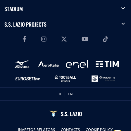
expand_more
STADIUM
expand_more
S.S. LAZIO PROJECTS
IT
EN
S.S. LAZIO
INVESTOR RELATORS
CONTACTS
COOKIE POLICY