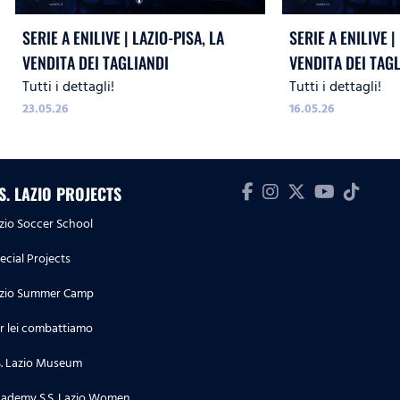
SERIE A ENILIVE | LAZIO-PISA, LA
SERIE A ENILIVE 
VENDITA DEI TAGLIANDI
VENDITA DEI TAG
Tutti i dettagli!
Tutti i dettagli!
23.05.26
16.05.26
.S. LAZIO PROJECTS
zio Soccer School
ecial Projects
zio Summer Camp
r lei combattiamo
S. Lazio Museum
ademy S.S. Lazio Women