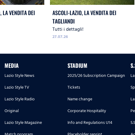
 LA VENDITA DEI
ASCOLI-LAZIO, LA VENDITA DEI
TAGLIANDI
Tutti i dettagli!
27.07.26
MEDIA
STADIUM
S
Lazio Style News
2025/26 Subscription Campaign
La
Lazio Style TV
Tickets
Sp
Lazio Style Radio
Name change
La
Original
Corporate Hospitality
Pe
Lazio Style Magazine
Info and Regulations U14
S.
Match program
Placeholder reprint
Ac