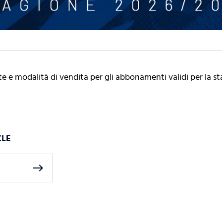
te e modalità di vendita per gli abbonamenti validi per la s
CLE
east