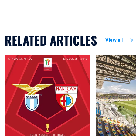
RELATED ARTICLES
View all
east