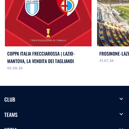
COPPA ITALIA FRECCIAROSSA | LAZIO-
FROSINONE-LAZI
31.07.26
MANTOVA, LA VENDITA DEI TAGLIANDI
05.08.26
expand_more
CLUB
expand_more
TEAMS