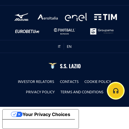
IT
EN
S.S. LAZIO
INVESTOR RELATORS
CONTACTS
COOKIE POLICY
headphones
PRIVACY POLICY
TERMS AND CONDITIONS
Your Privacy Choices
Notice at collection