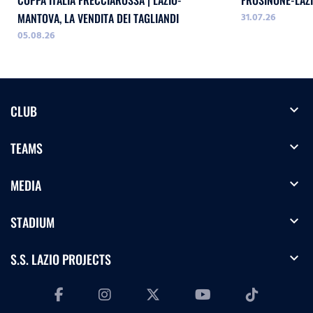
COPPA ITALIA FRECCIAROSSA | LAZIO-
FROSINONE-LAZI
31.07.26
MANTOVA, LA VENDITA DEI TAGLIANDI
05.08.26
expand_more
CLUB
expand_more
TEAMS
expand_more
MEDIA
expand_more
STADIUM
expand_more
S.S. LAZIO PROJECTS