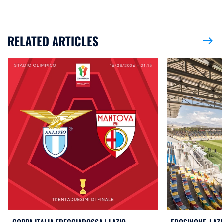
RELATED ARTICLES
east