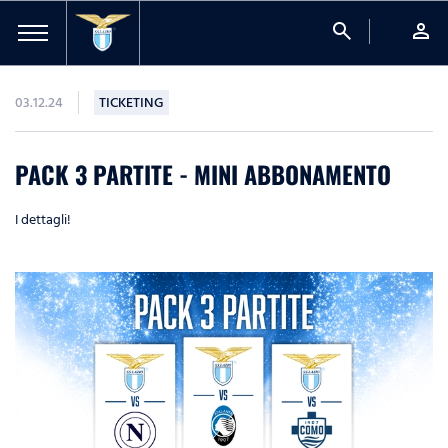
search
person
03.12.24
TICKETING
PACK 3 PARTITE - MINI ABBONAMENTO
I dettagli!