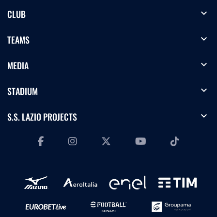
expand_more
CLUB
expand_more
TEAMS
expand_more
MEDIA
expand_more
STADIUM
expand_more
S.S. LAZIO PROJECTS