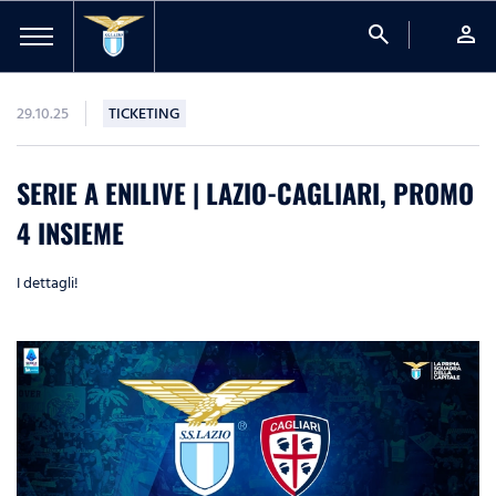
search
person
29.10.25
TICKETING
SERIE A ENILIVE | LAZIO-CAGLIARI, PROMO
4 INSIEME
I dettagli!