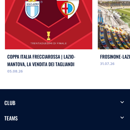
COPPA ITALIA FRECCIAROSSA | LAZIO-
FROSINONE-LAZI
31.07.26
MANTOVA, LA VENDITA DEI TAGLIANDI
05.08.26
expand_more
CLUB
expand_more
TEAMS