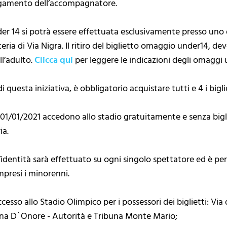
pagamento dell’accompagnatore.
 14 si potrà essere effettuata esclusivamente presso uno dei
tteria di Via Nigra. Il ritiro del biglietto omaggio under14, 
ll’adulto.
Clicca qui
per leggere le indicazioni degli omaggi 
di questa iniziativa, è obbligatorio acquistare tutti e 4 i b
al 01/01/2021 accedono allo stadio gratuitamente e senza b
ia.
ll’identità sarà effettuato su ogni singolo spettatore ed è p
presi i minorenni.
cesso allo Stadio Olimpico per i possessori dei biglietti: Via d
una D`Onore - Autorità e Tribuna Monte Mario;