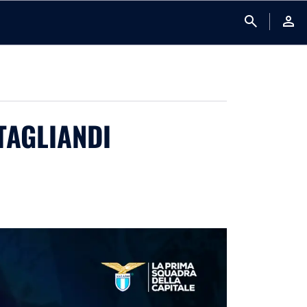
search
person
 TAGLIANDI