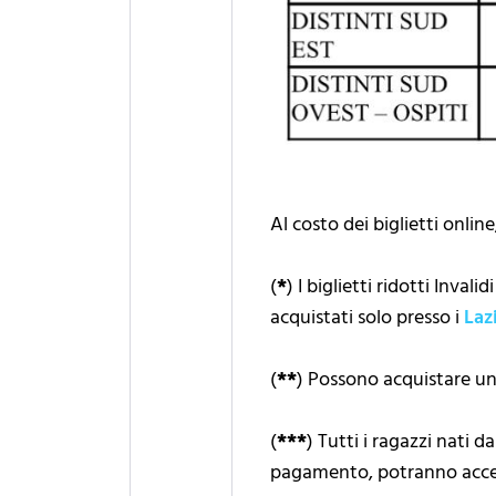
Al costo dei biglietti onlin
(
*
) I biglietti ridotti Inv
acquistati solo presso i
Laz
(
**
) Possono acquistare un
(
***
) Tutti i ragazzi nati 
pagamento, potranno acced