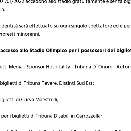
al 01/01/2022 accedono allo stadio gratuitamente e senza b
ia.
ll’identità sarà effettuato su ogni singolo spettatore ed è p
presi i minorenni.
accesso allo Stadio Olimpico per i possessori dei bigliet
glietti Media - Sponsor Hospitality - Tribuna D`Onore - Auto
biglietti di Tribuna Tevere, Distinti Sud Est;
iglietti di Curva Maestrelli;
er i biglietti di Tribuna Disabili in Carrozzella;