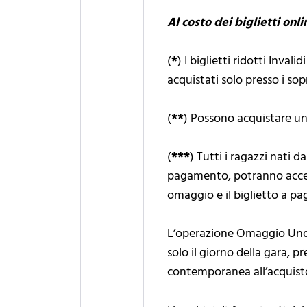
Al costo dei biglietti onl
(
*
) I biglietti ridotti Inv
acquistati solo presso i sop
(
**
) Possono acquistare un 
(
***
) Tutti i ragazzi nati 
pagamento, potranno acced
omaggio e il biglietto a 
L’operazione Omaggio Under
solo il giorno della gara, pr
contemporanea all’acquisto 