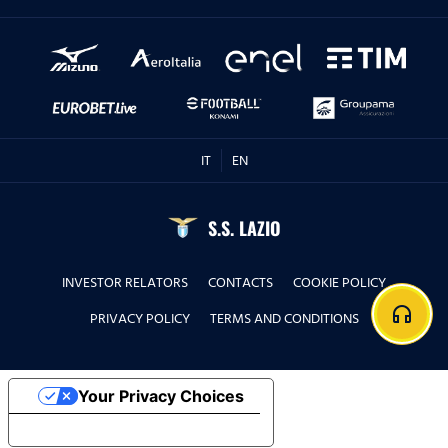
IT
EN
S.S. LAZIO
INVESTOR RELATORS
CONTACTS
COOKIE POLICY
headphones
PRIVACY POLICY
TERMS AND CONDITIONS
Your Privacy Choices
Notice at collection