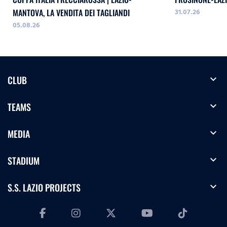
31.07.26
MANTOVA, LA VENDITA DEI TAGLIANDI
05.08.26
expand_more
CLUB
expand_more
TEAMS
expand_more
MEDIA
expand_more
STADIUM
expand_more
S.S. LAZIO PROJECTS