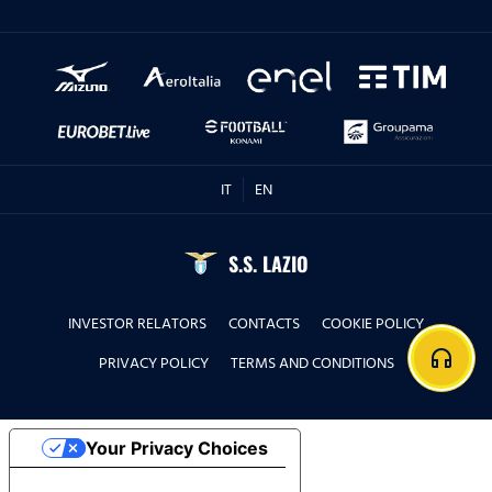
IT
EN
S.S. LAZIO
INVESTOR RELATORS
CONTACTS
COOKIE POLICY
headphones
PRIVACY POLICY
TERMS AND CONDITIONS
Your Privacy Choices
Notice at collection