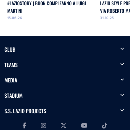
#LAZIOSTORY | BUON COMPLEANNO A LUIGI
LAZIO STYLE PR
MARTINI
VIA ROBERTO M
15.06.26
31.10.25
expand_more
CLUB
expand_more
TEAMS
expand_more
MEDIA
expand_more
STADIUM
expand_more
S.S. LAZIO PROJECTS