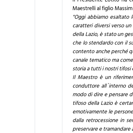
Maestrelli al figlio Massi
"Oggi abbiamo esaltato l
caratteri diversi verso un
della Lazio, è stato un ge
che lo stendardo con il s
contento anche perché que
canale tematico ma come ca
storia a tutti i nostri tifosi
Il Maestro è un riferimen
conduttore all`interno de
modo di dire e pensare da 
tifoso della Lazio è cert
emotivamente le persone a 
dalla retrocessione in s
preservare e tramandare ai 