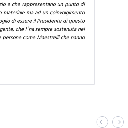
azio e che rappresentano un punto di
ato materiale ma ad un coinvolgimento
lio di essere il Presidente di questo
la gente, che l`ha sempre sostenuta nei
are persone come Maestrelli che hanno
west
east