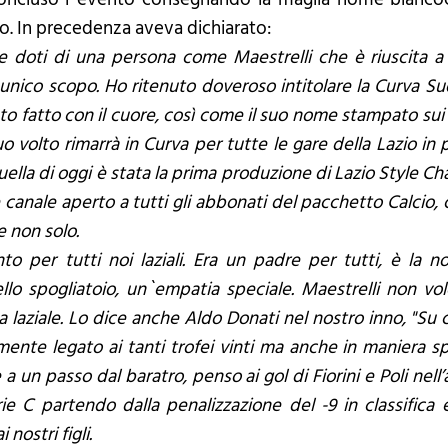
mo. In precedenza aveva dichiarato:
e doti di una persona come Maestrelli che è riuscita 
 unico scopo. Ho ritenuto doveroso intitolare la Curva Su
sto fatto con il cuore, così come il suo nome stampato sui 
uo volto rimarrà in Curva per tutte le gare della Lazio 
lla di oggi è stata la prima produzione di Lazio Style Ch
nale aperto a tutti gli abbonati del pacchetto Calcio, co
 e non solo.
to per tutti noi laziali. Era un padre per tutti, è la n
llo spogliatoio, un`empatia speciale. Maestrelli non vol
laziale. Lo dice anche Aldo Donati nel nostro inno, "Su c
amente legato ai tanti trofei vinti ma anche in maniera 
un passo dal baratro, penso ai gol di Fiorini e Poli nell’a
erie C partendo dalla penalizzazione del -9 in classifi
nostri figli.