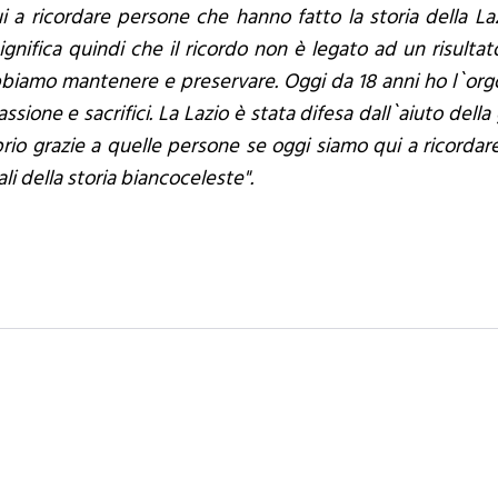
i a ricordare persone che hanno fatto la storia della L
ignifica quindi che il ricordo non è legato ad un risult
biamo mantenere e preservare. Oggi da 18 anni ho l`orgog
ssione e sacrifici. La Lazio è stata difesa dall`aiuto del
prio grazie a quelle persone se oggi siamo qui a ricord
i della storia biancoceleste".