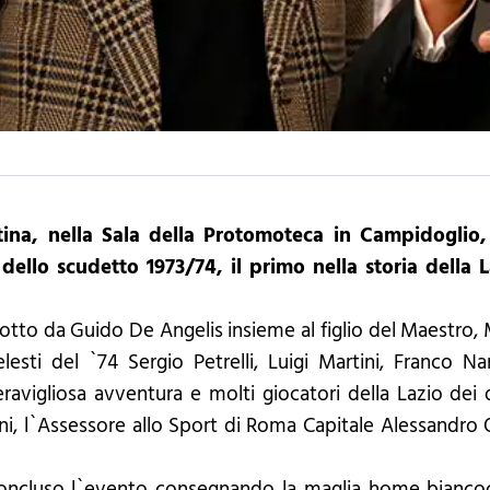
ttina, nella Sala della Protomoteca in Campidogl
 dello scudetto 1973/74, il primo nella storia della 
otto da Guido De Angelis insieme al figlio del Maestro, 
elesti del `74 Sergio Petrelli, Luigi Martini, Franco Na
eravigliosa avventura e molti giocatori della Lazio dei
oni, l`Assessore allo Sport di Roma Capitale Alessandro 
 concluso l`evento consegnando la maglia home biancoc