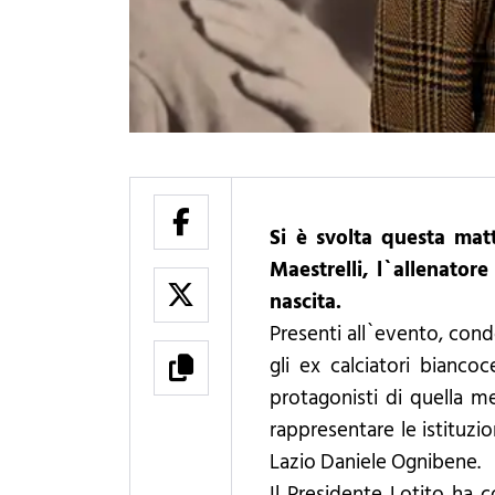
Si è svolta questa ma
Maestrelli, l`allenatore
nascita.
Presenti all`evento, cond
gli ex calciatori biancoc
protagonisti di quella m
rappresentare le istituzi
Lazio Daniele Ognibene.
Il Presidente Lotito ha