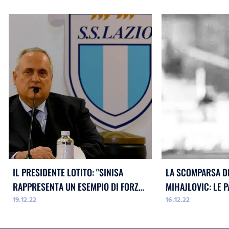
IL PRESIDENTE LOTITO: "SINISA
LA SCOMPARSA DI
RAPPRESENTA UN ESEMPIO DI FORZA
MIHAJLOVIC: LE 
19.12.22
16.12.22
PER TUTTI NOI"
PRESIDENTE CLAU