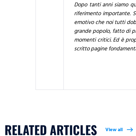
Dopo tanti anni siamo qu
riferimento importante. S
emotivo che noi tutti dob
grande popolo, fatto di pa
momenti critici. Ed è pro
scritto pagine fondamental
RELATED ARTICLES
View all
east