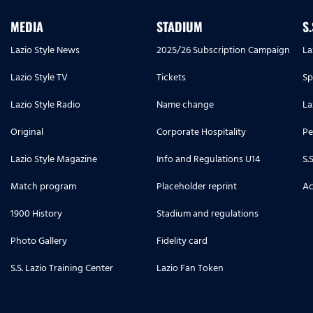
MEDIA
STADIUM
S
Lazio Style News
2025/26 Subscription Campaign
La
Lazio Style TV
Tickets
Sp
Lazio Style Radio
Name change
La
Original
Corporate Hospitality
Pe
Lazio Style Magazine
Info and Regulations U14
S.
Match program
Placeholder reprint
Ac
1900 History
Stadium and regulations
Photo Gallery
Fidelity card
S.S. Lazio Training Center
Lazio Fan Token