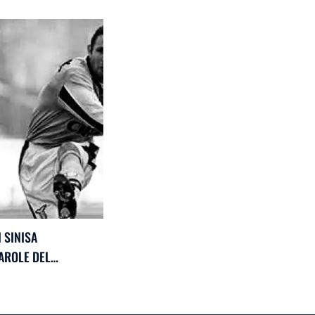
 SINISA
PAROLE DEL
DIO LOTITO