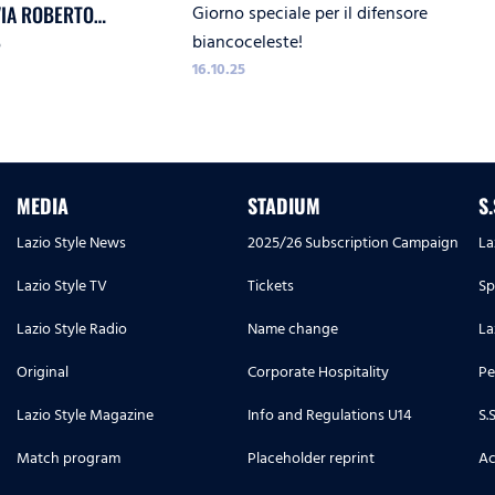
Giorno speciale per il difensore
VIA ROBERTO
biancoceleste!
o
16.10.25
MEDIA
STADIUM
S
Lazio Style News
2025/26 Subscription Campaign
La
Lazio Style TV
Tickets
Sp
Lazio Style Radio
Name change
La
Original
Corporate Hospitality
Pe
Lazio Style Magazine
Info and Regulations U14
S.
Match program
Placeholder reprint
Ac