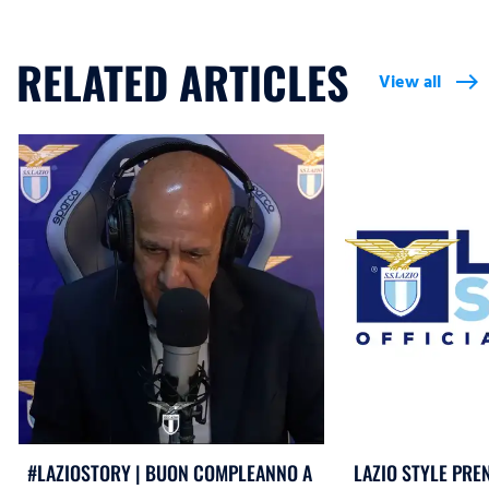
RELATED ARTICLES
View all
east
#LAZIOSTORY | BUON COMPLEANNO A
LAZIO STYLE PREN