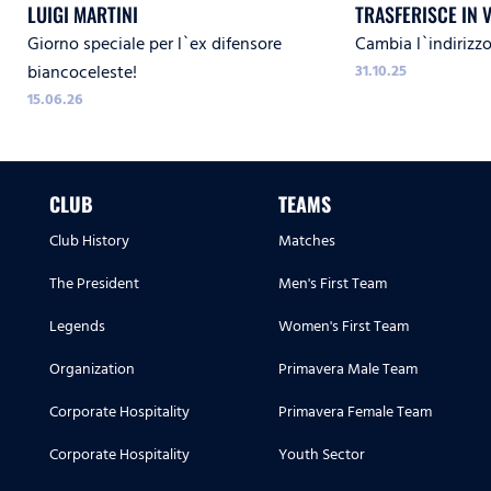
LUIGI MARTINI
TRASFERISCE IN 
Giorno speciale per l`ex difensore
Cambia l`indirizz
MALATESTA 105
biancoceleste!
31.10.25
15.06.26
CLUB
TEAMS
Club History
Matches
The President
Men's First Team
Legends
Women's First Team
Organization
Primavera Male Team
Corporate Hospitality
Primavera Female Team
Corporate Hospitality
Youth Sector