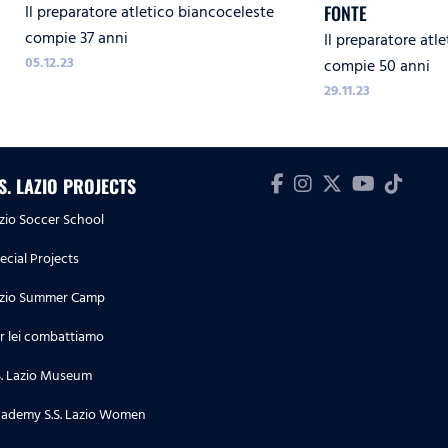
Il preparatore atletico biancoceleste
FONTE
compie 37 anni
Il preparatore atl
05.12.23
compie 50 anni
29.11.23
.S. LAZIO PROJECTS
zio Soccer School
ecial Projects
zio Summer Camp
r lei combattiamo
S. Lazio Museum
ademy S.S. Lazio Women