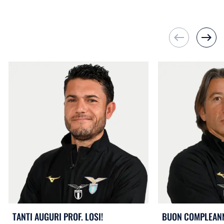
west
east
TANTI AUGURI PROF. LOSI!
BUON COMPLEAN