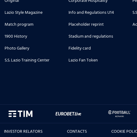
Original
Corporate Hospitality
Pe
Lazio Style Magazine
Info and Regulations U14
S.
Match program
Placeholder reprint
Ac
1900 History
Stadium and regulations
Photo Gallery
Fidelity card
S.S. Lazio Training Center
Lazio Fan Token
INVESTOR RELATORS
CONTACTS
COOKIE POLI