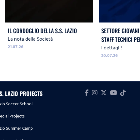
IL CORDOGLIO DELLA S.S. LAZIO
SETTORE GIOVANIL
La nota della Società
STAFF TECNICI PE
21.07.26
I dettagli!
2026/27
20.07.26
.S. LAZIO PROJECTS
zio Soccer School
ecial Projects
zio Summer Camp