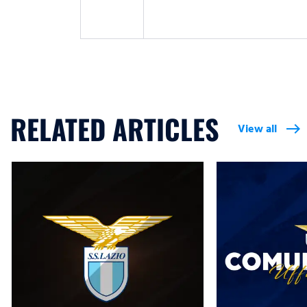
RELATED ARTICLES
View all
east