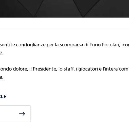
ù sentite condoglianze per la scomparsa di Furio Focolari, ico
e.
o dolore, il Presidente, lo staff, i giocatori e l’intera com
a.
CLE
east