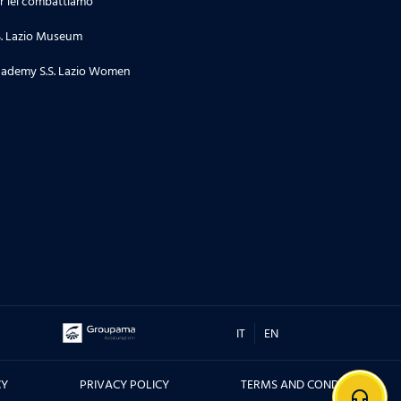
r lei combattiamo
S. Lazio Museum
ademy S.S. Lazio Women
IT
EN
CY
PRIVACY POLICY
TERMS AND CONDITIONS
headphones