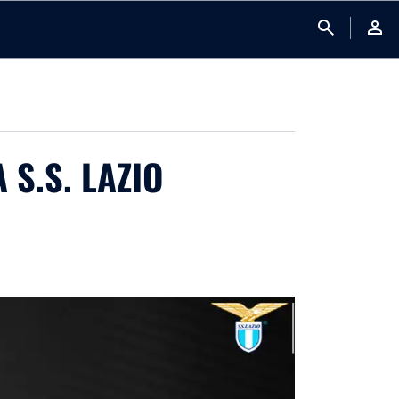
search
person
 S.S. LAZIO