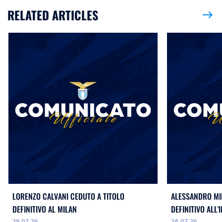
RELATED ARTICLES
east
LORENZO CALVANI CEDUTO A TITOLO
ALESSANDRO MIL
DEFINITIVO AL MILAN
DEFINITIVO ALL'
29.07.26
24.07.26