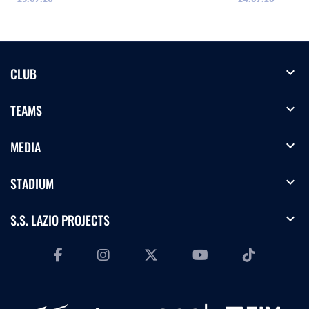
expand_more
CLUB
expand_more
TEAMS
expand_more
MEDIA
expand_more
STADIUM
expand_more
S.S. LAZIO PROJECTS