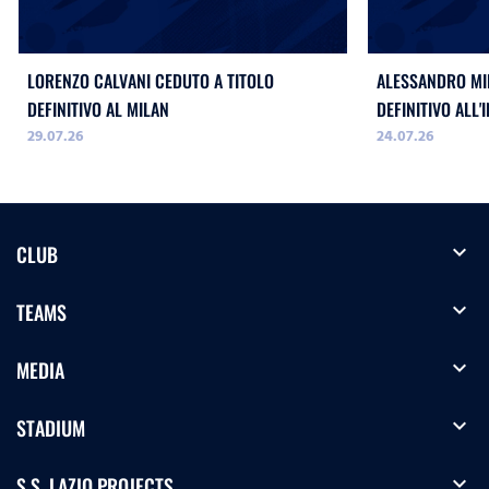
LORENZO CALVANI CEDUTO A TITOLO
ALESSANDRO MIL
DEFINITIVO AL MILAN
DEFINITIVO ALL'
29.07.26
24.07.26
expand_more
CLUB
expand_more
TEAMS
expand_more
MEDIA
expand_more
STADIUM
expand_more
S.S. LAZIO PROJECTS