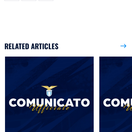
RELATED ARTICLES
east