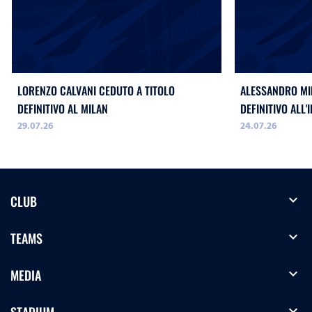
LORENZO CALVANI CEDUTO A TITOLO
ALESSANDRO MIL
DEFINITIVO AL MILAN
DEFINITIVO ALL'
29.07.26
24.07.26
expand_more
CLUB
expand_more
TEAMS
expand_more
MEDIA
expand_more