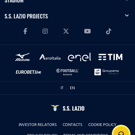
STADIUM
expand_more
S.S. LAZIO PROJECTS
IT
EN
S.S. LAZIO
INVESTOR RELATORS
CONTACTS
COOKIE POLICY
headphones