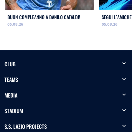
BUON COMPLEANNO A DANILO CATALDI!
SEGUI L`AMICHE
05.08.26
05.08.26
expand_more
CLUB
expand_more
TEAMS
expand_more
MEDIA
expand_more
STADIUM
expand_more
S.S. LAZIO PROJECTS