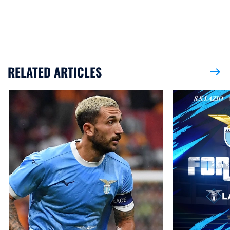
RELATED ARTICLES
east