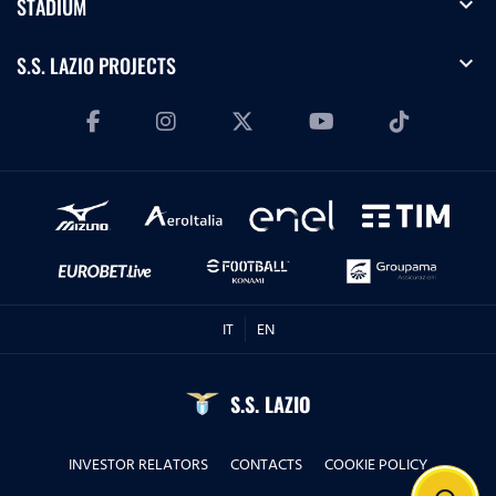
expand_more
STADIUM
expand_more
S.S. LAZIO PROJECTS
IT
EN
S.S. LAZIO
INVESTOR RELATORS
CONTACTS
COOKIE POLICY