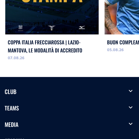
COPPA ITALIA FRECCIAROSSA | LAZIO-
BUON COMPLEAN
05.08.26
MANTOVA, LE MODALITÀ DI ACCREDITO
07.08.26
expand_more
CLUB
expand_more
TEAMS
expand_more
MEDIA