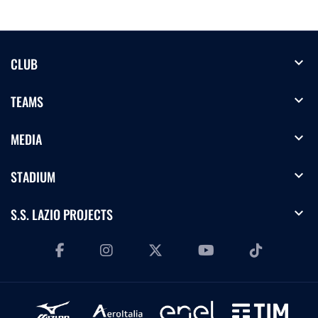
expand_more
CLUB
expand_more
TEAMS
expand_more
MEDIA
expand_more
STADIUM
expand_more
S.S. LAZIO PROJECTS