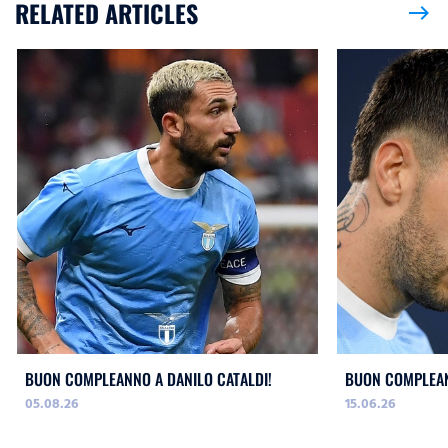
RELATED ARTICLES
east
BUON COMPLEANNO A DANILO CATALDI!
BUON COMPLEAN
05.08.26
15.06.26