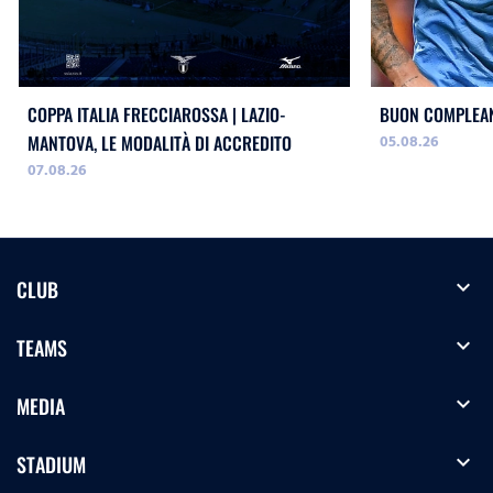
COPPA ITALIA FRECCIAROSSA | LAZIO-
BUON COMPLEAN
05.08.26
MANTOVA, LE MODALITÀ DI ACCREDITO
07.08.26
expand_more
CLUB
expand_more
TEAMS
expand_more
MEDIA
expand_more
STADIUM