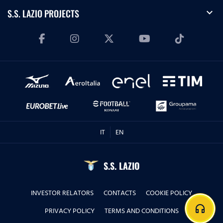
expand_more
S.S. LAZIO PROJECTS
IT
EN
S.S. LAZIO
INVESTOR RELATORS
CONTACTS
COOKIE POLICY
headphones
PRIVACY POLICY
TERMS AND CONDITIONS