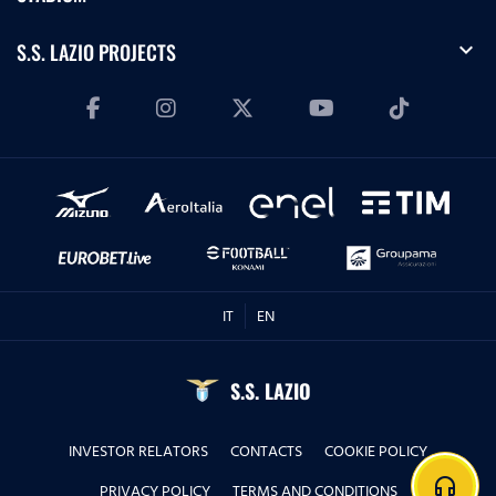
expand_more
S.S. LAZIO PROJECTS
IT
EN
S.S. LAZIO
INVESTOR RELATORS
CONTACTS
COOKIE POLICY
headphones
PRIVACY POLICY
TERMS AND CONDITIONS