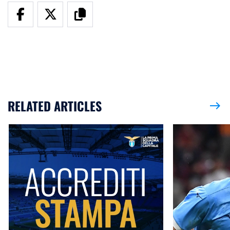
RELATED ARTICLES
east