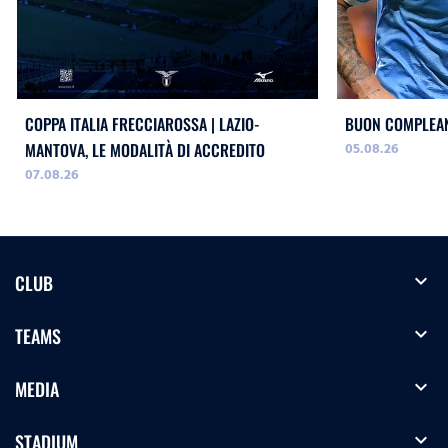
COPPA ITALIA FRECCIAROSSA | LAZIO-
BUON COMPLEAN
05.08.26
MANTOVA, LE MODALITÀ DI ACCREDITO
07.08.26
expand_more
CLUB
expand_more
TEAMS
expand_more
MEDIA
expand_more
STADIUM