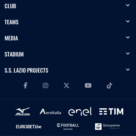
expand_more
CLUB
expand_more
TEAMS
expand_more
MEDIA
expand_more
STADIUM
expand_more
S.S. LAZIO PROJECTS